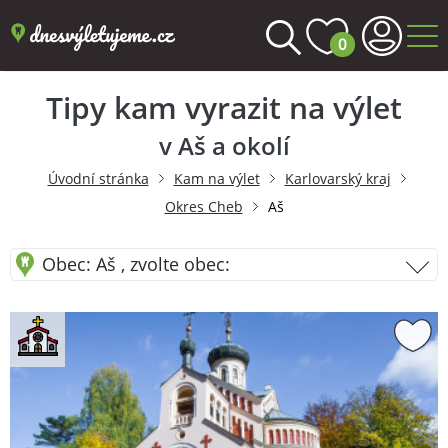
0
Tipy kam vyrazit na výlet
v Aš a okolí
Úvodní stránka
Kam na výlet
Karlovarský kraj
Okres Cheb
Aš
Obec: Aš , zvolte obec: