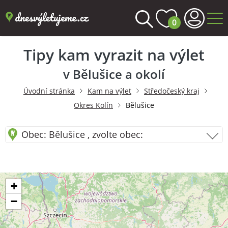
0
Tipy kam vyrazit na výlet
v Bělušice a okolí
Úvodní stránka
Kam na výlet
Středočeský kraj
Okres Kolín
Bělušice
Obec: Bělušice , zvolte obec:
+
−