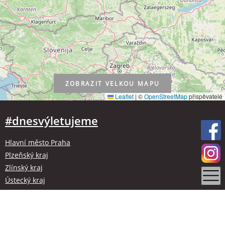
ZOBRAZIT
VELKOU MAPU
Leaflet
|
©
OpenStreetMap
přispěvatelé
#dnesvýletujeme
Hlavní město Praha
Plzeňský kraj
Zlínský kraj
Ústecký kraj
Kraj Vysočina
Olomoucký kraj
Liberecký kraj