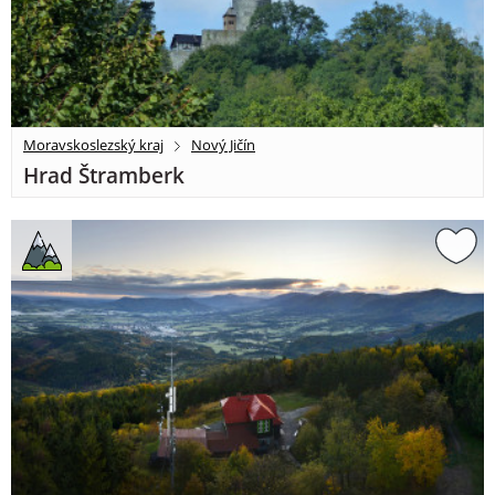
Moravskoslezský kraj
Nový Jičín
Hrad Štramberk