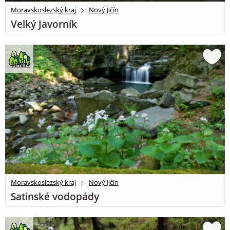
Moravskoslezský kraj
Nový Jičín
Velký Javorník
Moravskoslezský kraj
Nový Jičín
Satinské vodopády