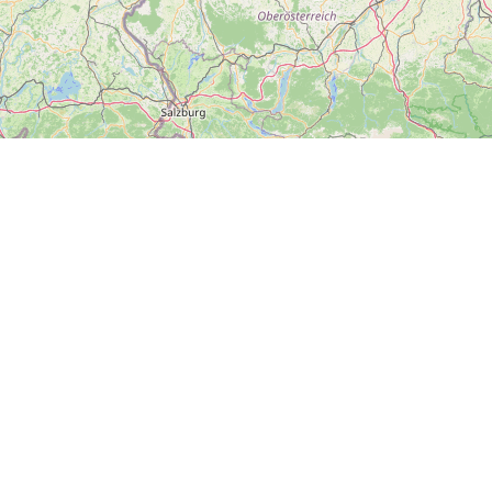
#dnesvýletujeme
Hlavní město Praha
Plzeňský kraj
Zlínský kraj
Ústecký kraj
Kraj Vysočina
Olomoucký kraj