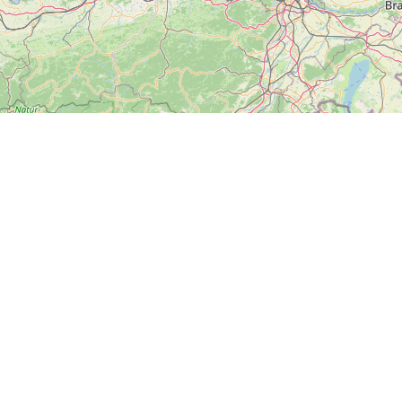
ZOBRAZIT
VELKOU MAPU
Další
News
Kontakt
Soci