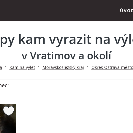
ÚVO
ipy kam vyrazit na výl
v Vratimov a okolí
a
Kam na výlet
Moravskoslezský kraj
Okres Ostrava-měst
bec: