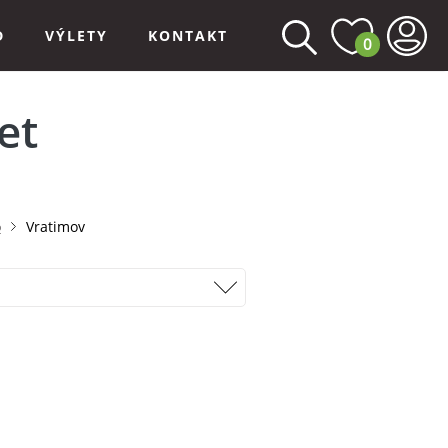
D
VÝLETY
KONTAKT
0
et
o
Vratimov