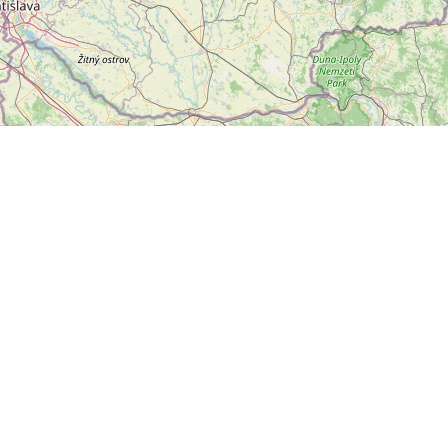
Leaflet
|
©
OpenStreetMap
přispěvatelé
letter
ODESLAT
ální sítě