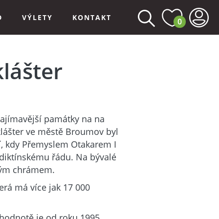
D
VÝLETY
KONTAKT
0
lášter
zajímavější památky na na
klášter ve městě Broumov byl
etí, kdy Přemyslem Otakarem I
ediktínskému řádu. Na bývalé
ckým chrámem.
terá má více jak 17 000
í hodnotě je od roku 1995