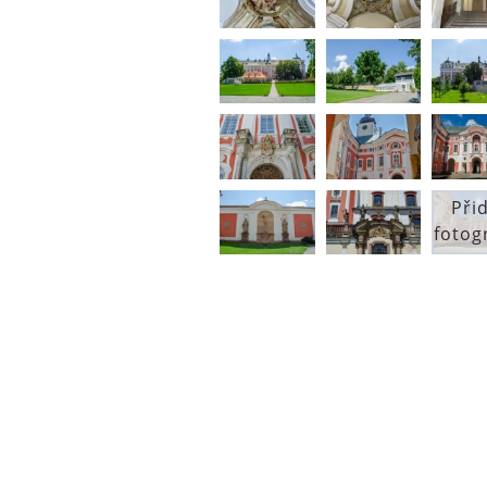
Při
fotog