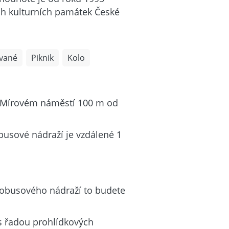
ch kulturních památek České
vané
Piknik
Kolo
a Mírovém náměstí 100 m od
busové nádraží je vzdálené 1
tobusového nádraží to budete
 s řadou prohlídkových