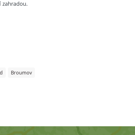
í zahradou.
od
Broumov