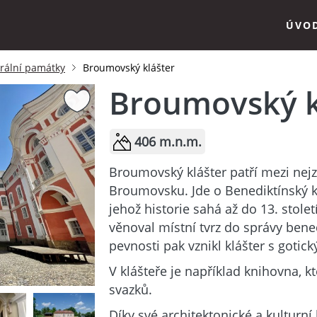
ÚVO
krální památky
Broumovský klášter
Broumovský k
406 m.n.m.
Broumovský klášter patří mezi nej
Broumovsku. Jde o Benediktínský 
jehož historie sahá až do 13. stol
věnoval místní tvrz do správy ben
pevnosti pak vznikl klášter s goti
V klášteře je například knihovna, k
svazků.
Díky své architektonické a kulturn