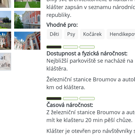
klášter zapsán v seznamu národní
republiky.
Vhodné pro:
Děti
Psy
Kočárek
Hendikepo
Dostupnost a fyzická náročnost:
dat
Nejbližší parkoviště se nacházé n
rafie
kláštěra.
Železniční stanice Broumov a auto
km od kláštera.
Časová náročnost:
Z železniční stanice Broumov a au
mít ke klašteru 20 min pěší chůze.
Klášter je otevřen pro návštěvníky