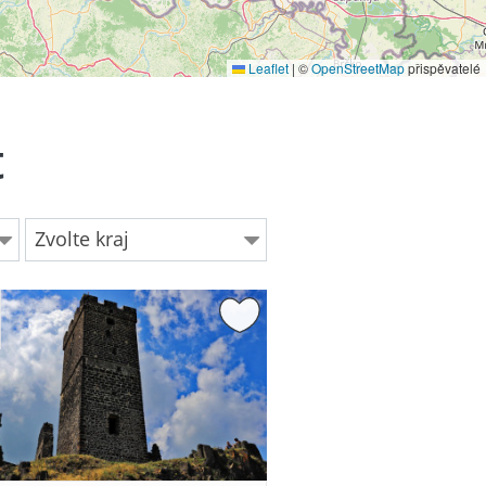
Leaflet
|
©
OpenStreetMap
přispěvatelé
t
Zvolte kraj