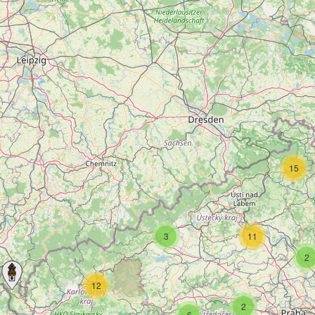
15
3
11
2
12
2
6