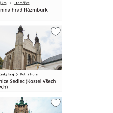
 kraj
Litoměřice
enina hrad Házmburk
eský kraj
Kutná Hora
nice Sedlec (Kostel Všech
ých)