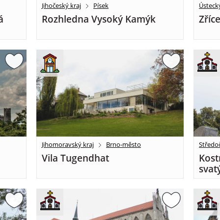
Jihočeský kraj
Písek
Ústecký
á
Rozhledna Vysoký Kamýk
Zříc
Jihomoravský kraj
Brno-město
Středoč
Vila Tugendhat
Kost
svat