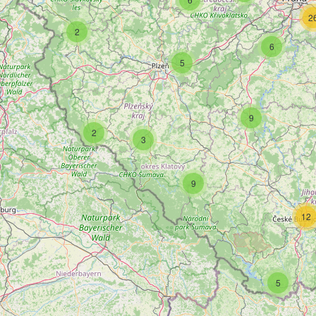
2
2
6
5
9
2
3
9
12
5