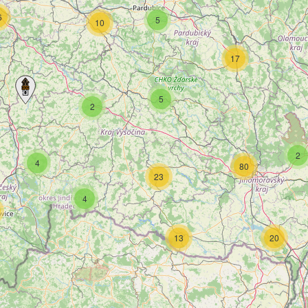
6
5
10
17
5
2
2
4
80
23
4
13
20