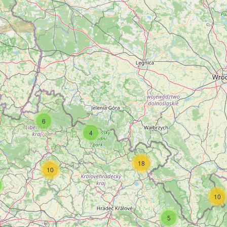
6
4
18
10
10
5