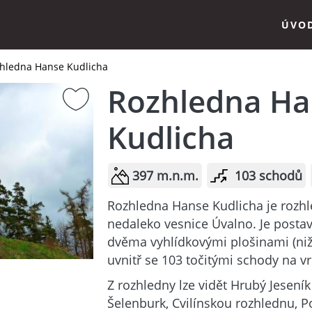
ÚVO
hledna Hanse Kudlicha
Rozhledna Ha
Kudlicha
397 m.n.m.
103 schodů
Rozhledna Hanse Kudlicha je rozhle
nedaleko vesnice Úvalno. Je posta
dvěma vyhlídkovými plošinami (nižš
uvnitř se 103 točitými schody na v
Z rozhledny lze vidět Hrubý Jesení
Šelenburk, Cvilínskou rozhlednu, P