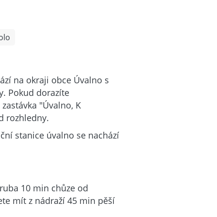
olo
zí na okraji obce Úvalno s
y. Pokud dorazíte
zastávka "Úvalno, K
od rozhledny.
iční stanice úvalno se nachází
hruba 10 min chůze od
ete mít z nádraží 45 min pěší