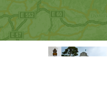
Moravskoslezský kraj
Bruntál
Rozhledna Hanse Kudlich