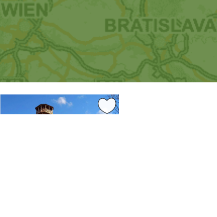
8.56 km
koslezský kraj
Opava
ledna Sosnová