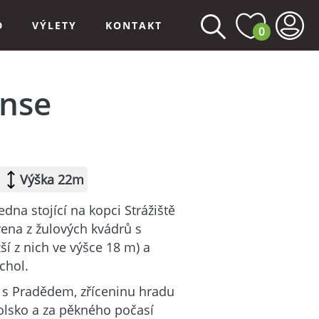
D
VÝLETY
KONTAKT
0
nse
Výška 22m
dna stojící na kopci Strážiště
vena z žulových kvádrů s
í z nich ve výšce 18 m) a
rchol.
k s Pradědem, zříceninu hradu
olsko a za pěkného počasí