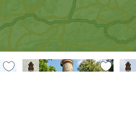
0 km
3.6 km
Moravskoslezský kraj
Bruntál
Moravs
a
Rozhledna Cvilín
Rozh