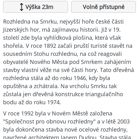
Výška 23m
Volně přístupné
Rozhledna na Smrku, nejvyšší hoře české části
Jizerských hor, má zajímavou historii. Již v 19.
století zde byla vyhlídková plošina, která však
shořela. V roce 1892 začali pruští turisté stavět na
sousedním Stohu rozhlednu, na což reagovali
obyvatelé Nového Města pod Smrkem zahájením
stavby vlastní věže na své části hory. Tato dřevěná
rozhledna stála až do roku 1946, kdy byla
opuštěna a zchátrala. Na vrcholu Smrku tak
zůstala jen dřevěná konstrukce triangulačního
bodu až do roku 1974.
V roce 1992 byla v Novém Městě založena
"Společnost pro obnovu rozhledny" a v létě 2003
byla dokončena stavba nové ocelové rozhledny,
navržené architektem Janem Dudou. Stavba stála