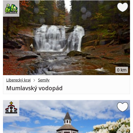
0 km
Liberecký kraj
Semily
Mumlavský vodopád