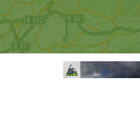
Liberecký kraj
Liberec
Polední kameny v Jizersk
horách