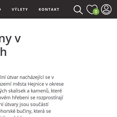
D
VÝLETY
KONTAKT
0
ny v
ch
ní útvar nacházející se v
 území města Hejnice v okrese
ných skalisek a kamenů, které
ovém hřebeni se rozprostírají
ní útvary jsou součástí
ohorské bučiny, která se