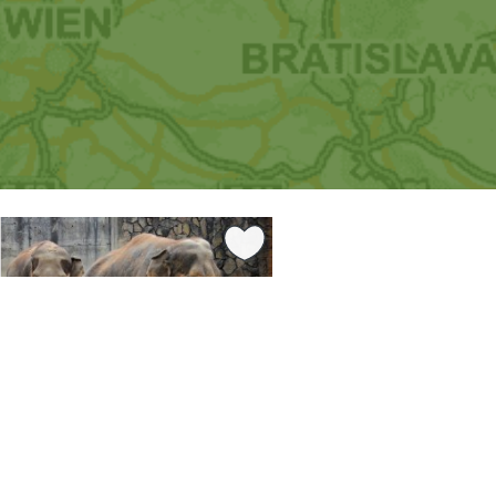
13.22 km
ký kraj
Liberec
Liberec