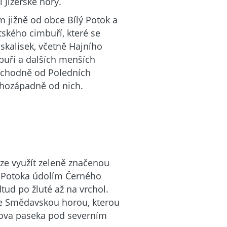
 Jizerské hory.
 jižně od obce Bílý Potok a
ského cimbuří, které se
 skalisek, včetně Hajního
buří a dalších menších
východně od Poledních
ihozápadně od nich.
ze využít zeleně značenou
ho Potoka údolím Černého
tud po žluté až na vrchol.
se Smědavskou horou, kterou
ulova paseka pod severním