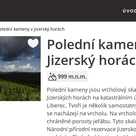
ÚVO
olední kameny v Jizerský horách
Polední kame
Jizerský horá
999 m.n.m.
Polední kameny jsou vrcholový skal
Jizerských horách na katastrálním
Liberec. Tvoří je několik samostat
se nacházejí na vrcholu. Na vrchol
chráněné porosty jeřábu. Tyto skal
Národní přírodní rezervace Jizersk