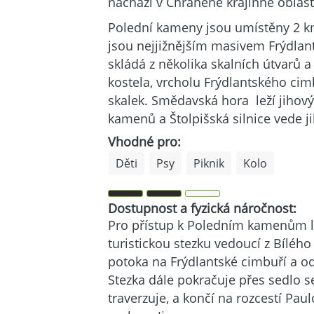
nachází v Chráněné krajinné oblasti
Polední kameny jsou umístěny 2 km
jsou nejjižnějším masivem Frýdlant
skládá z několika skalních útvarů a
kostela, vrcholu Frýdlantského cim
skalek. Smědavská hora leží jiho
kamenů a Štolpišská silnice vede j
Vhodné pro:
Děti
Psy
Piknik
Kolo
Dostupnost a fyzická náročnost:
Pro přístup k Poledním kamenům l
turistickou stezku vedoucí z Bílé
potoka na Frýdlantské cimbuří a od
Stezka dále pokračuje přes sedlo 
traverzuje, a končí na rozcestí Pa