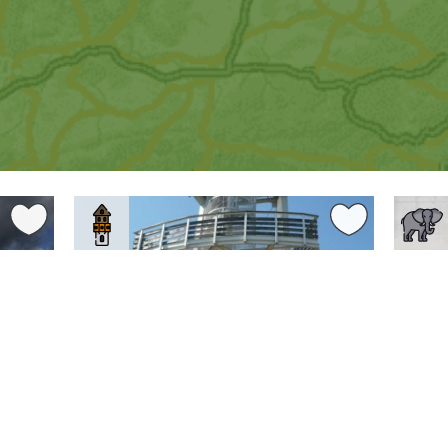
0 km
5.19 km
Liberecký kraj
Liberec
Liberec
ý
Rozhledna Smrk
Zoo 