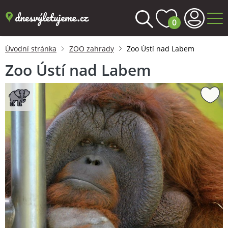
0
Úvodní stránka
ZOO zahrady
Zoo Ústí nad Labem
Zoo Ústí nad Labem