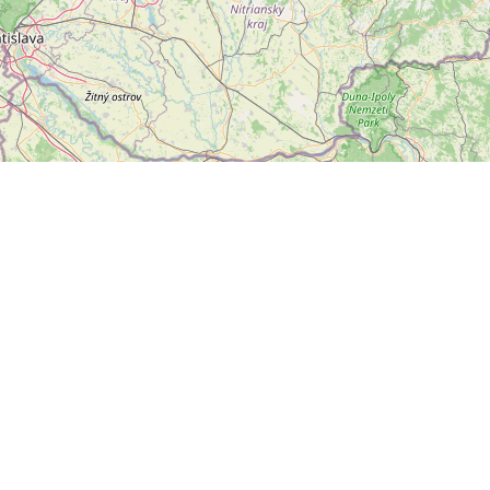
Leaflet
|
©
OpenStreetMap
přispěvatelé
letter
ODESLAT
ální sítě