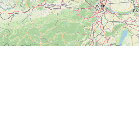
ZOBRAZIT
VELKOU MAPU
Další
News
Kontakt
Soci