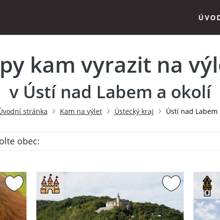
ÚVO
ipy kam vyrazit na výl
v Ústí nad Labem a okolí
Úvodní stránka
Kam na výlet
Ústecký kraj
Ústí nad Labem
olte obec: