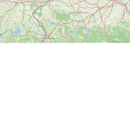
#dnesvýletujeme
Hlavní město Praha
Plzeňský kraj
Zlínský kraj
Ústecký kraj