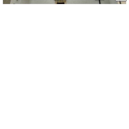
0.14 km
Olomoucký kraj
Olomouc
Kostel Zvěstování Páně Olomouc
0.38 km
Olomoucký kraj
Olomouc
Kostel svatého Michala Olomouc