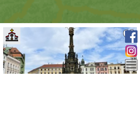
0 km
Olomoucký kraj
Olomouc
Sloup Nejsvětější Trojice v Olomouci