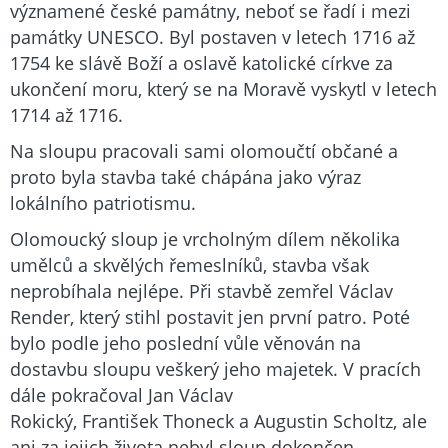
významené české památny, neboť se řadí i mezi
památky UNESCO. Byl postaven v letech 1716 až
1754 ke slávě Boží a oslavě katolické církve za
ukončení moru, který se na Moravě vyskytl v letech
1714 až 1716.
Na sloupu pracovali sami olomoučtí občané a
proto byla stavba také chápána jako výraz
lokálního patriotismu.
Olomoucký sloup je vrcholným dílem několika
umělců a skvělých řemeslníků, stavba však
neprobíhala nejlépe. Při stavbě zemřel Václav
Render, který stihl postavit jen první patro. Poté
bylo podle jeho poslední vůle věnován na
dostavbu sloupu veškerý jeho majetek. V pracích
dále pokračoval Jan Václav
Rokický, František Thoneck a Augustin Scholtz, ale
ani za jejich života nebyl sloup dokončen.