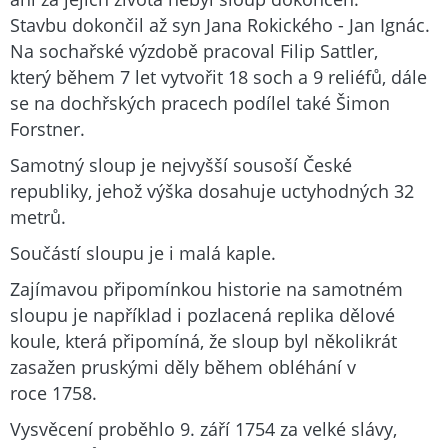
Stavbu dokončil až syn Jana Rokického - Jan Ignác.
Na sochařské výzdobě pracoval Filip Sattler,
který během 7 let vytvořit 18 soch a 9 reliéfů, dále
se na dochřských pracech podílel také Šimon
Forstner.
Samotný sloup je nejvyšší sousoší České
republiky, jehož výška dosahuje uctyhodných 32
metrů.
Součástí sloupu je i malá kaple.
Zajímavou připomínkou historie na samotném
sloupu je například i pozlacená replika dělové
koule, která připomíná, že sloup byl několikrát
zasažen pruskými děly během obléhání v
roce 1758.
Vysvěcení proběhlo 9. září 1754 za velké slávy,