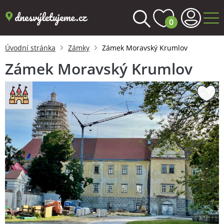
0
Úvodní stránka
Zámky
Zámek Moravský Krumlov
Zámek Moravský Krumlov