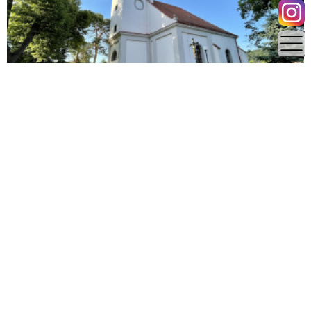
0.41 km
Jihomoravský kraj
Znojmo
Kostel Všech svatých - Moravský Krumlov