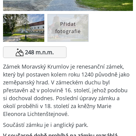
Přidat
fotografie
248 m.n.m.
Zámek Moravský Krumlov je renesanční zámek,
který byl postaven kolem roku 1240 původně jako
zeměpanský hrad. V zámeckém duchu byl
přestavěn až v polovině 16. století, jehož podobu
si dochoval dodnes. Poslední úpravy zámku a
okolí proběhli v 18. století za kněžny Marie
Eleonora Lichtenštejnové.
Součástí zámku je i anglický park.
V současné době probíhá na zámku rozsáhlá