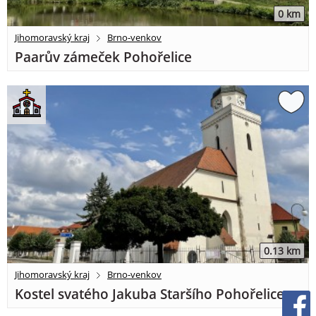
0 km
Jihomoravský kraj
Brno-venkov
Paarův zámeček Pohořelice
0.13 km
Jihomoravský kraj
Brno-venkov
Kostel svatého Jakuba Staršího Pohořelice