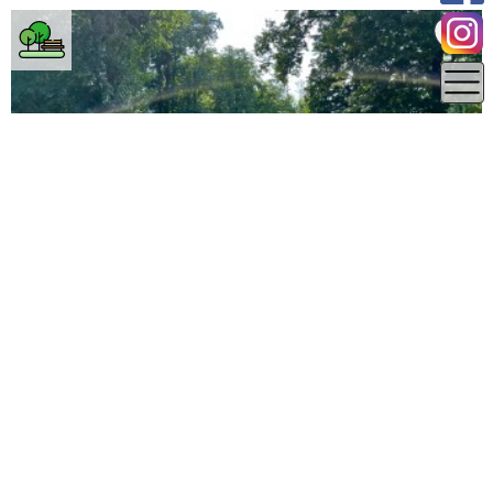
0.17 km
Jihomoravský kraj
Brno-venkov
Městský park Pohořelice