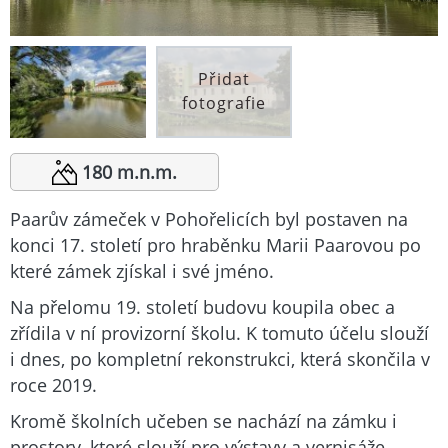
Přidat
fotografie
180 m.n.m.
Paarův zámeček v Pohořelicích byl postaven na
konci 17. století pro hraběnku Marii Paarovou po
které zámek zjískal i své jméno.
Na přelomu 19. století budovu koupila obec a
zřídila v ní provizorní školu. K tomuto účelu slouží
i dnes, po kompletní rekonstrukci, která skončila v
roce 2019.
Kromě školních učeben se nachází na zámku i
prostory, které slouží pro výstavy a vernisáže.