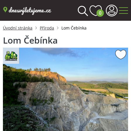
0
Úvodní stránka
Příroda
Lom Čebínka
Lom Čebínka