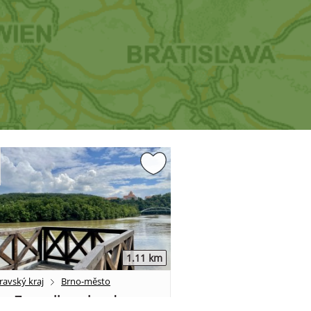
1.11 km
ravský kraj
Brno-město
ka Zouvalka u hradu