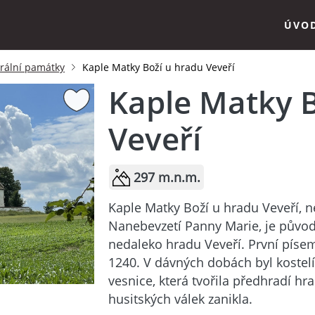
ÚVO
krální památky
Kaple Matky Boží u hradu Veveří
Kaple Matky B
Veveří
297 m.n.m.
Kaple Matky Boží u hradu Veveří, n
Nanebevzetí Panny Marie, je původn
nedaleko hradu Veveří. První píse
1240. V dávných dobách byl kostel
vesnice, která tvořila předhradí hr
husitských válek zanikla.