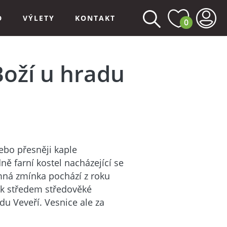
D
VÝLETY
KONTAKT
0
oží u hradu
ebo přesněji kaple
ě farní kostel nacházející se
mná zmínka pochází z roku
ík středem středověké
adu Veveří. Vesnice ale za