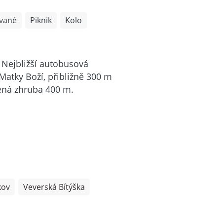
vané
Piknik
Kolo
 Nejbližší autobusová
Matky Boží, přibližně 300 m
lená zhruba 400 m.
kov
Veverská Bítýška