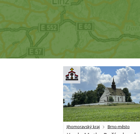
Jihomoravský kraj
Brno-město
Kaple Matky Boží u hradu