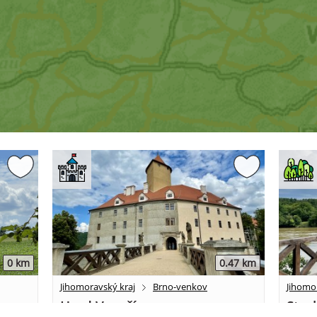
0 km
0.47 km
Jihomoravský kraj
Brno-venkov
Jihomo
Hrad Veveří
Stez