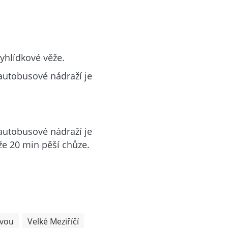
yhlídkové věže.
 autobusové nádraží je
 autobusové nádraží je
že 20 min pěší chůze.
avou
Velké Meziříčí