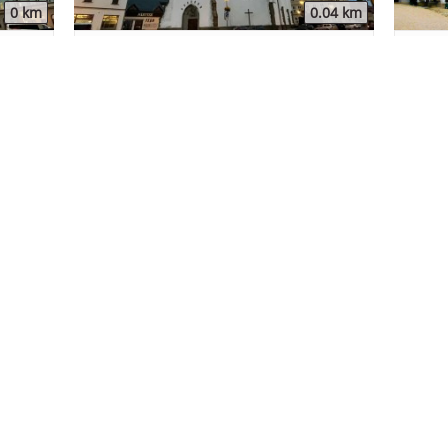
0 km
0.04 km
Kraj Vysočina
Žďár nad Sázavou
Kraj Vy
í
Kostel sv. Mikuláše - Velké
Záme
Meziříčí
.11 km
15.95 km
Kraj Vysočina
Třebíč
Kraj Vy
Rozhledna Ocmanice
Kost