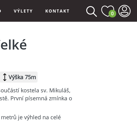
D
VÝLETY
KONTAKT
0
elké
Výška 75m
oučástí kostela sv. Mikuláš,
ěstě. První písemná zmínka o
 metrů je výhled na celé