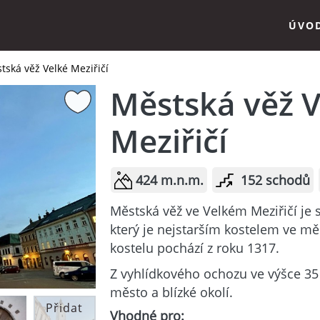
ÚVO
tská věž Velké Meziřičí
Městská věž V
Meziřičí
424 m.n.m.
152 schodů
Městská věž ve Velkém Meziřičí je s
který je nejstarším kostelem ve m
kostelu pochází z roku 1317.
Z vyhlídkového ochozu ve výšce 35
město a blízké okolí.
Přidat
Vhodné pro: