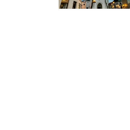
Kraj Vysočina
Žďár nad Sázavou
Městská věž Velké Meziřič
1
Kraj Vysočina
Žďár nad Sázavou
Rozhledna Fajtův kopec