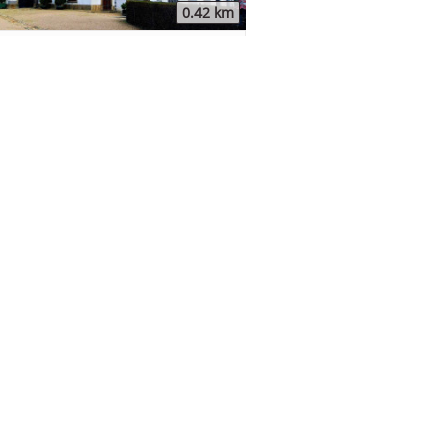
0.42 km
sočina
Žďár nad Sázavou
k Velké Meziříčí
18.25 km
sočina
Třebíč
el sv. Martina v Třebíči