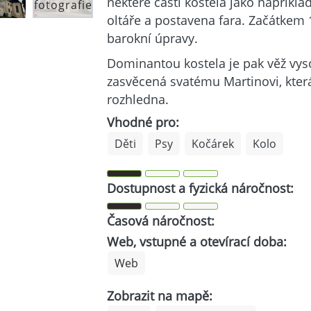
některé části kostela jako například
fotografie
oltáře a postavena fara. Začátkem 
barokní úpravy.
Dominantou kostela je pak věž vys
zasvěcená svatému Martinovi, která
rozhledna.
Vhodné pro:
Děti
Psy
Kočárek
Kolo
Dostupnost a fyzická náročnost:
Časová náročnost:
Web, vstupné a otevírací doba:
Web
Zobrazit na mapě: