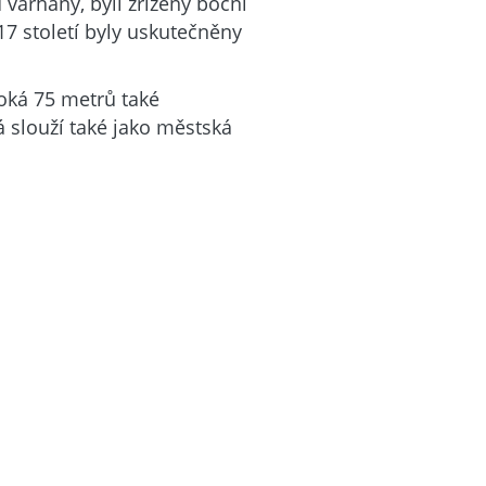
 varhany, byli zřízeny boční
17 století byly uskutečněny
oká 75 metrů také
 slouží také jako městská