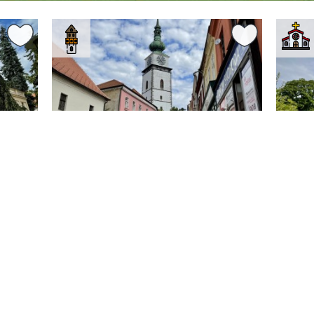
0 km
0.08 km
Kraj Vysočina
Třebíč
Kraj Vy
i
Městská věž v Třebíči
Kost
Třeb