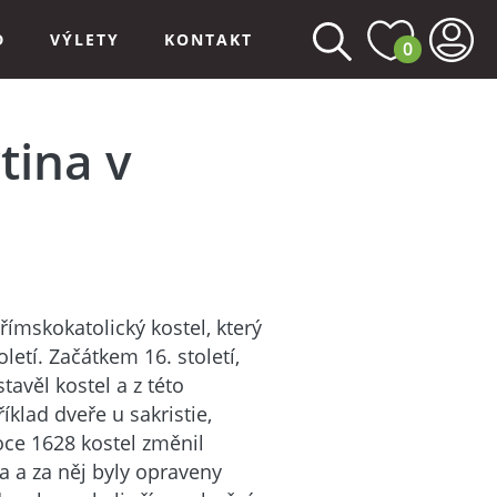
D
VÝLETY
KONTAKT
0
tina v
římskokatolický kostel, který
letí. Začátkem 16. století,
tavěl kostel a z této
klad dveře u sakristie,
roce 1628 kostel změnil
 a za něj byly opraveny