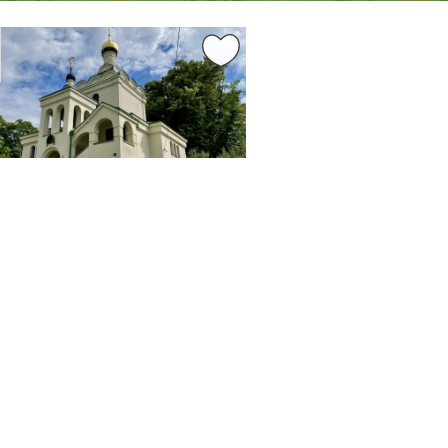
0.29 km
sočina
Třebíč
el sv. Václava a Ludmily v
íči