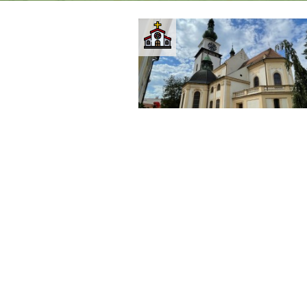
Kraj Vysočina
Třebíč
Kostel sv. Martina v Třebíč