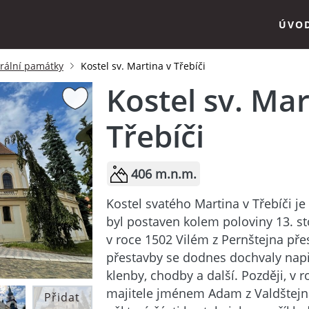
ÚVO
krální památky
Kostel sv. Martina v Třebíči
Kostel sv. Mar
Třebíči
406 m.n.m.
Kostel svatého Martina v Třebíči je 
byl postaven kolem poloviny 13. sto
v roce 1502 Vilém z Pernštejna přes
přestavby se dodnes dochvaly napří
klenby, chodby a další. Později, v 
majitele jménem Adam z Valdštejna
Přidat