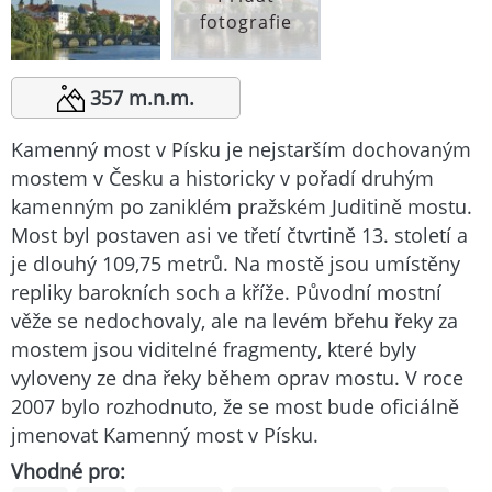
fotografie
357 m.n.m.
Kamenný most v Písku je nejstarším dochovaným
mostem v Česku a historicky v pořadí druhým
kamenným po zaniklém pražském Juditině mostu.
Most byl postaven asi ve třetí čtvrtině 13. století a
je dlouhý 109,75 metrů. Na mostě jsou umístěny
repliky barokních soch a kříže. Původní mostní
věže se nedochovaly, ale na levém břehu řeky za
mostem jsou viditelné fragmenty, které byly
vyloveny ze dna řeky během oprav mostu. V roce
2007 bylo rozhodnuto, že se most bude oficiálně
jmenovat Kamenný most v Písku.
Vhodné pro: