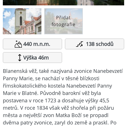
Přidat
fotografie
440 m.n.m.
138 schodů
Výška 46m
Blanenská věž, také nazývaná zvonice Nanebevzetí
Panny Marie, se nachází v těsné blízkosti
římskokatolického kostela Nanebevzetí Panny
Marie v Blatné. Původně barokní věž byla
postavena v roce 1723 a dosahuje výšky 45,5
metrů. V roce 1834 však věž shořela při požáru
města a největší zvon Matka Boží se propadl
dvěma patry zvonice, zaryl do země a praskl. Po