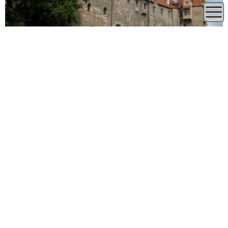
18.59 km
Jihočeský kraj
Strakonice
Hrad Strakonice