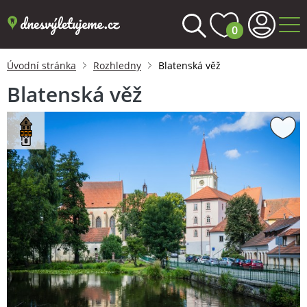
0
Úvodní stránka
Rozhledny
Blatenská věž
Blatenská věž