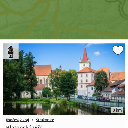
0 km
Jihočeský kraj
Strakonice
Blatenská věž