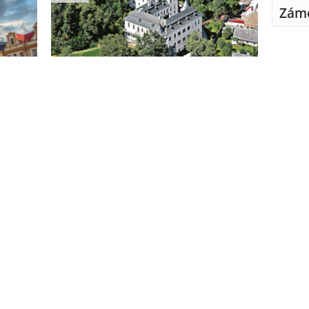
Záme
0 km
3.71 km
Pardubický kraj
Chrudim
y
Zámek Slatiňany
.42 km
16.56 km
Pardubický kraj
Chrudim
Pardubi