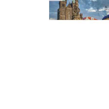
Pardubický kraj
Chrudim
Kostel Nanebevzetí Pann
Marie v Chrudimi
14
Pardubický kraj
Pardubice