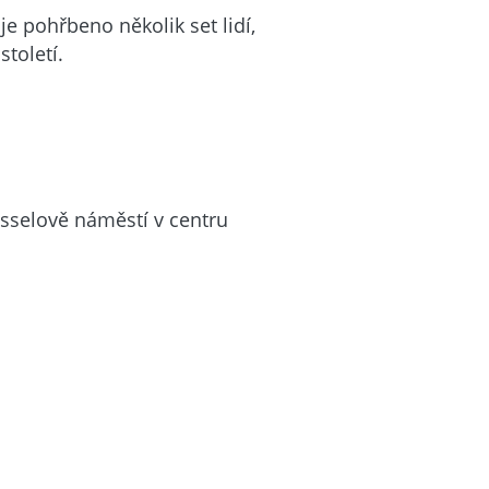
e pohřbeno několik set lidí,
století.
esselově náměstí v centru