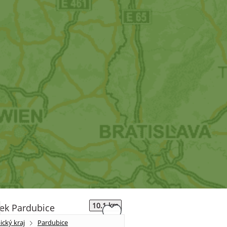
10.1 km
cký kraj
Pardubice