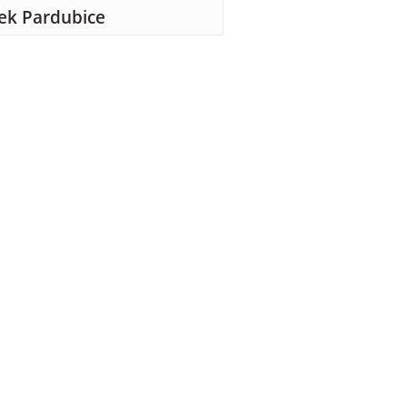
k Pardubice
17 km
cký kraj
Chrudim