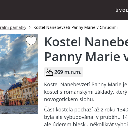
ÚVO
krální památky
Kostel Nanebevzetí Panny Marie v Chrudimi
Kostel Nanebe
Panny Marie 
269 m.n.m.
Kostel Nanebevzetí Panny Marie je t
kostel s románskými základy, který
novogotickém slohu.
Část kostela pochází až z roku 134
byla ale vybudována v pruběhu 14. 
ale úderem blesku několikrát vyhoř