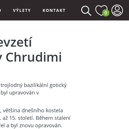
D
VÝLETY
KONTAKT
0
vzetí
v Chrudimi
rojlodný bazilikální gotický
 byl upravován v
0, většina dnešního kostela
až 15. století. Během stalení
el a byl znovu opravován.