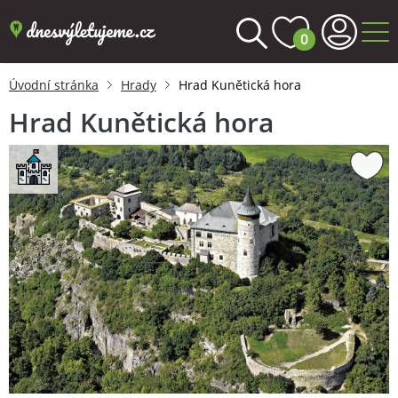
0
Úvodní stránka
Hrady
Hrad Kunětická hora
Hrad Kunětická hora