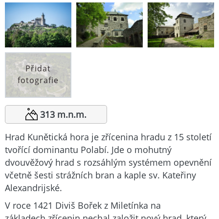
Přidat
fotografie
313 m.n.m.
Hrad Kunětická hora je zřícenina hradu z 15 století
tvořící dominantu Polabí. Jde o mohutný
dvouvěžový hrad s rozsáhlým systémem opevnění
včetně šesti strážních bran a kaple sv. Kateřiny
Alexandrijské.
V roce 1421 Diviš Bořek z Miletínka na
základech zřícenin nechal založit nový hrad, který