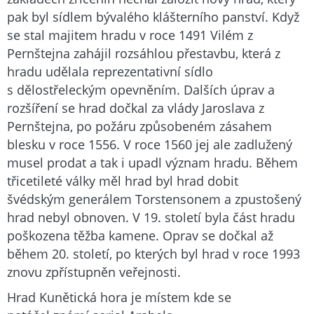
pak byl sídlem bývalého klášterního panství. Když
se stal majitem hradu v roce 1491 Vilém z
Pernštejna zahájil rozsáhlou přestavbu, která z
hradu udělala reprezentativní sídlo
s dělostřeleckým opevněním. Dalších úprav a
rozšíření se hrad dočkal za vlády Jaroslava z
Pernštejna, po požáru způsobeném zásahem
blesku v roce 1556. V roce 1560 jej ale zadlužený
musel prodat a tak i upadl význam hradu. Během
třicetileté války měl hrad byl hrad dobit
švédským generálem Torstensonem a zpustošený
hrad nebyl obnoven. V 19. století byla část hradu
poškozena těžba kamene. Oprav se dočkal až
během 20. století, po kterých byl hrad v roce 1993
znovu zpřístupněn veřejnosti.
Hrad Kunětická hora je místem kde se