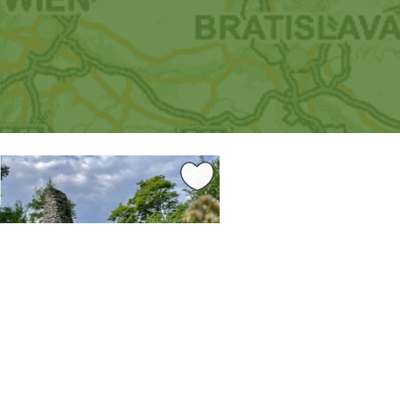
0.95 km
cký kraj
Jeseník
enina hradu Rychleby