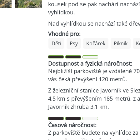
kousek pod se pak nachází nachází
vyhlídkou.
Nad vyhlídkou se nachází také dře
Vhodné pro:
Děti
Psy
Kočárek
Piknik
K
Dostupnost a fyzická náročnost:
Nejbližíší parkoviště je vzdálené 7
vás čeká převýšení 120 metrů.
Z železniční stanice Javorník ve Sl
4,5 km s převýšením 185 metrů, z 
Javorník zhruba 3,1 km.
Časová náročnost:
Z parkoviště budete na vyhlídce za 