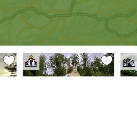
0 km
0.77 km
Olomoucký kraj
Jeseník
Olomou
y u
Kaple sv. Antonína u Javorníku
Zříc