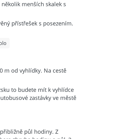
 několik menších skalek s
věný přístřešek s posezením.
olo
00 m od vyhlídky. Na cestě
ezsku to budete mít k vyhlídce
autobusové zastávky ve městě
přibližně půl hodiny. Z