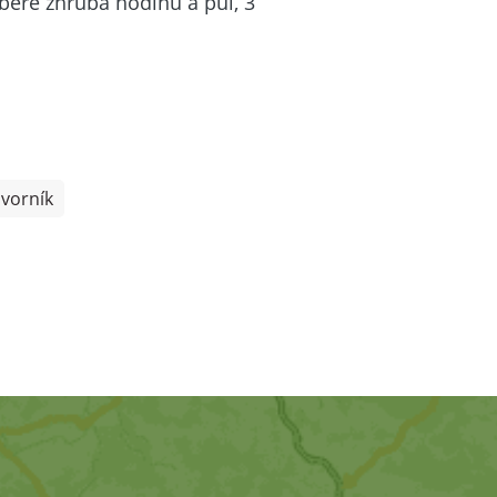
abere zhruba hodinu a půl, 3
avorník