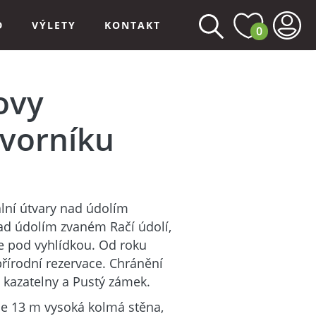
D
VÝLETY
KONTAKT
0
ovy
avorníku
alní útvary nad údolím
nad údolím zvaném Račí údolí,
le pod vyhlídkou. Od roku
přírodní rezervace. Chránění
 kazatelny a Pustý zámek.
 je 13 m vysoká kolmá stěna,