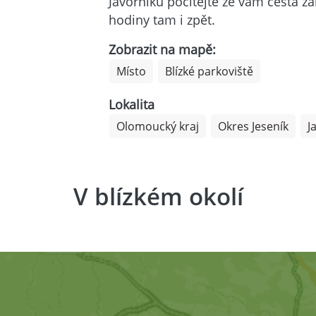
Javorníku počítejte že vám cesta z
hodiny tam i zpět.
Zobrazit na mapě:
Místo
Blízké parkoviště
Lokalita
Olomoucký kraj
Okres Jeseník
J
V blízkém okolí