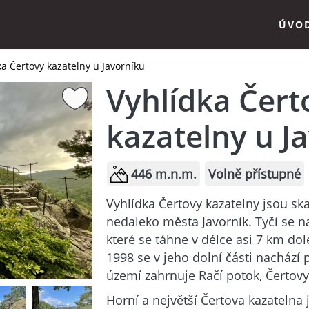
ÚVO
ka Čertovy kazatelny u Javorníku
Vyhlídka Čert
kazatelny u J
446 m.n.m.
Volně přístupné
Vyhlídka Čertovy kazatelny jsou sk
nedaleko města Javorník. Tyčí se 
které se táhne v délce asi 7 km do
1998 se v jeho dolní části nachází 
území zahrnuje Račí potok, Čertovy
Horní a největší Čertova kazatelna