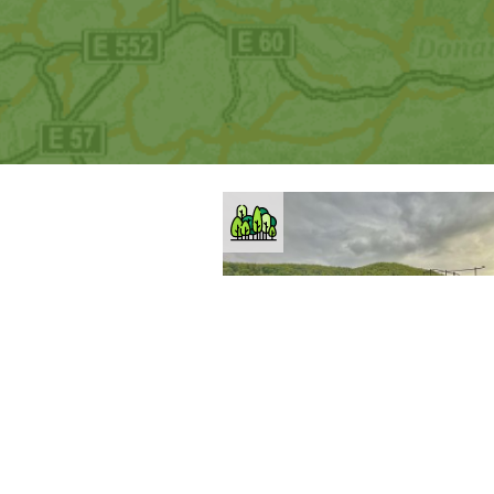
Olomoucký kraj
Jeseník
Vyhlídka Čertovy kazateln
Javorníku