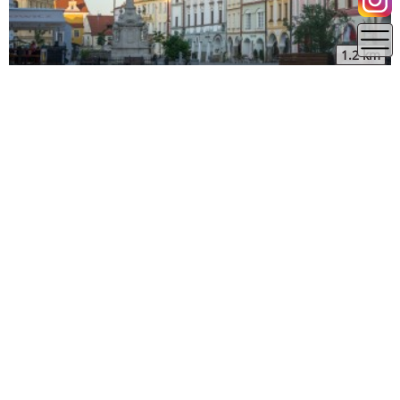
1.2 km
Jihočeský kraj
Jindřichův Hradec
Vyhlídková věž staré radnice Třeboň
1.26 km
Jihočeský kraj
Jindřichův Hradec