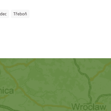
adec
Třeboň