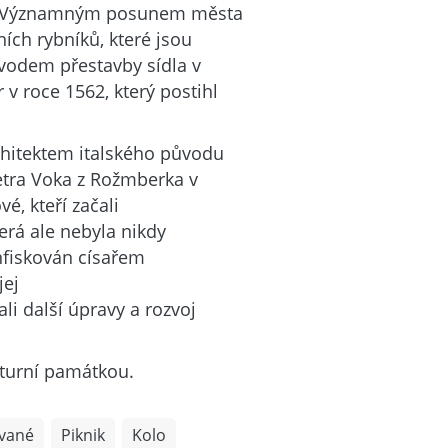
. Významným posunem města
ích rybníků, které jsou
vodem přestavby sídla v
v roce 1562, který postihl
hitektem italského původu
etra Voka z Rožmberka v
é, kteří začali
erá ale nebyla nikdy
nfiskován císařem
jej
li další úpravy a rozvoj
lturní památkou.
vané
Piknik
Kolo