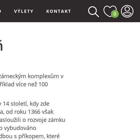
D
VÝLETY
KONTAKT
0
ň
m zámeckým komplexům v
íklad více než 100
14 století, kdy zde
na, od roku 1366 však
zasloužili o rozvoje zámku
lo vybudováno
bou s příkopem, které