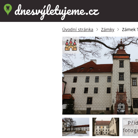
Úvodní stránka
Zámky
Zámek 
Při
fotog