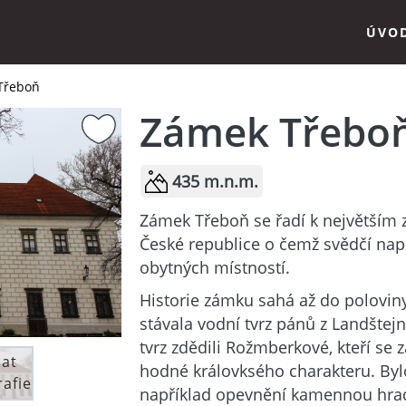
ÚVO
Třeboň
Zámek Třebo
435 m.n.m.
Zámek Třeboň se řadí k největší
České republice o čemž svědčí např
obytných místností.
Historie zámku sahá až do poloviny 
stávala vodní tvrz pánů z Landštej
tvrz zdědili Rožmberkové, kteří se 
dat
hodné královksého charakteru. By
rafie
například opevnění kamennou hrad