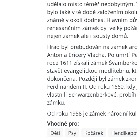
udělalo místo téměř nedobytným
bylo také v té době založením okoln
známé v okolí dodnes. Hlavním dů
renesančním zámek byl velký požár 
nejen zámek ale i sousty domů.
Hrad byl přebudován na zámek arc
Antonia Ericery Vlacha. Po umrtí P
roce 1611 získali zámek Švamberkov
stavět evangelickou modlitebnu, kt
dokončena. Později byl zámek zko
Ferdinandem II. Od roku 1660, kdy 
vlastnili Schwarzenberkové, probíha
zámku.
Od roku 1958 je zámek národní ku
Vhodné pro:
Děti
Psy
Kočárek
Hendikepo