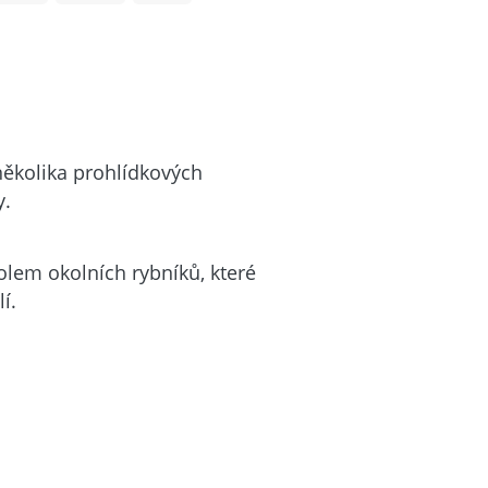
ěkolika prohlídkových
y.
lem okolních rybníků, které
í.