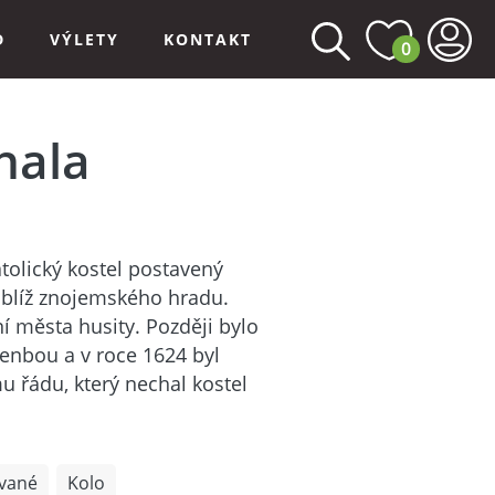
D
VÝLETY
KONTAKT
0
hala
tolický kostel postavený
oblíž znojemského hradu.
í města husity. Později bylo
lenbou a v roce 1624 byl
u řádu, který nechal kostel
vané
Kolo