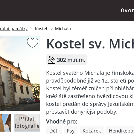
ÚVO
krální památky
Kostel sv. Michala
Kostel sv. Mic
302 m.n.m.
Kostel svatého Michala je římskoka
pravděpodobně již ve 12. století p
Kostel byl téměř zničen při obléhán
kněžiště zastřešeno hvězdicovou k
kostel předán do správy Jezuitském
přestavět donynější podoby.
Přidat
Vhodné pro:
fotografie
Děti
Psy
Kočárek
Hendikepo