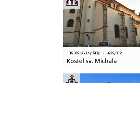
Jihomoravský kraj
Znojmo
Kostel sv. Michala
0
Jihomoravský kraj
Znojmo