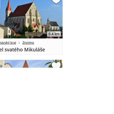
0.4 km
ravský kraj
Znojmo
el svatého Mikuláše
0.59 km
ravský kraj
Znojmo