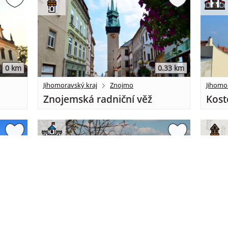
0 km
0.33 km
Jihomoravský kraj
Znojmo
Jihomo
Znojemská radniční věž
Kost
.41 km
0.48 km
Jihomoravský kraj
Znojmo
Jihomo