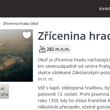
ÚVO
Zřícenina hradu Okoř
Zřícenina hr
282 m.n.m.
Okoř je zřícenina hradu nacházející
km severozápadně od centra Prahy
skalce obtékané Zákolanským pot
m n. m.
Věž s kaplí, obklopená hradbou, b
dat
polovině 13. století. První písemn
rafie
roku 1359, kdy ho získal František
několikrát přestavěn, včetně gotick