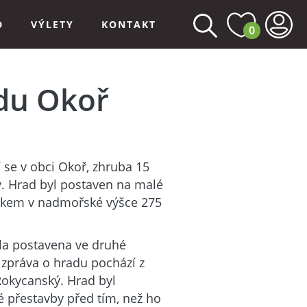
D
VÝLETY
KONTAKT
0
adu Okoř
 se v obci Okoř, zhruba 15
. Hrad byl postaven na malé
okem v nadmořské výšce 275
yla postavena ve druhé
á zpráva o hradu pochází z
 Rokycanský. Hrad byl
é přestavby před tím, než ho