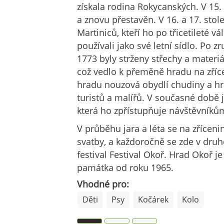
získala rodina Rokycanských. V 15. 
a znovu přestavěn. V 16. a 17. stol
Martiniců, kteří ho po třicetileté v
používali jako své letní sídlo. Po z
1773 byly strženy střechy a materiá
což vedlo k přeměně hradu na zřícen
hradu nouzová obydlí chudiny a hr
turistů a malířů. V současné době
která ho zpřístupňuje návštěvníků
V průběhu jara a léta se na zřícen
svatby, a každoročně se zde v druh
festival Festival Okoř. Hrad Okoř j
památka od roku 1965.
Vhodné pro:
Děti
Psy
Kočárek
Kolo