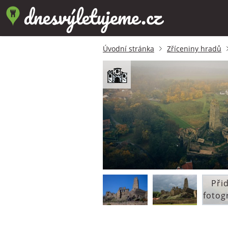
Úvodní stránka
Zříceniny hradů
Při
fotog