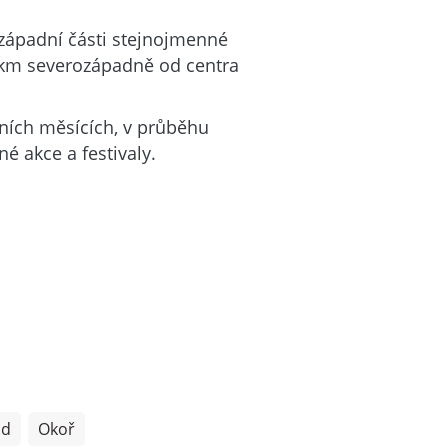
 západní části stejnojmenné
5 km severozápadně od centra
tních měsících, v průběhu
é akce a festivaly.
ad
Okoř