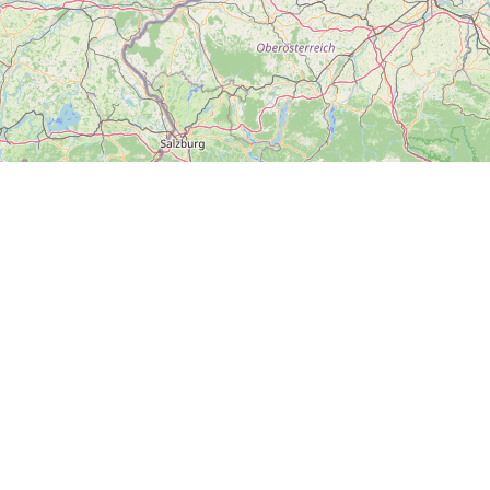
#dnesvýletujeme
Hlavní město Praha
Plzeňský kraj
Zlínský kraj
Ústecký kraj