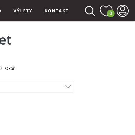
D
VÝLETY
KONTAKT
0
et
Okoř