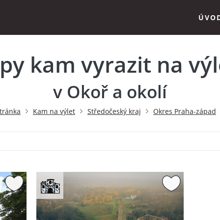
ÚVO
ipy kam vyrazit na výl
v Okoř a okolí
tránka
Kam na výlet
Středočeský kraj
Okres Praha-západ