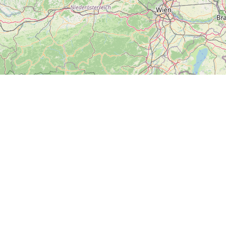
ZOBRAZIT
VELKOU MAPU
Další
News
Kontakt
Soci