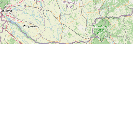
Leaflet
|
©
OpenStreetMap
přispěvatelé
letter
ODESLAT
ální sítě