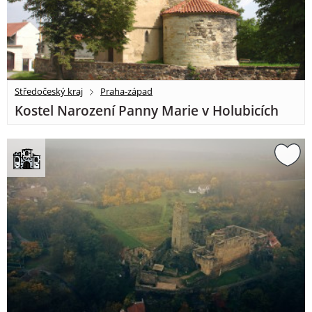
Středočeský kraj
Praha-západ
Kostel Narození Panny Marie v Holubicích