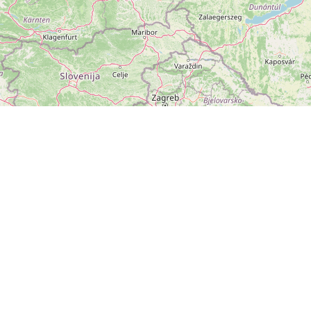
ZOBRAZIT
VELKOU MAPU
Leaflet
|
©
OpenStreetMap
přispěvatelé