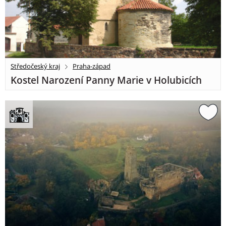
Středočeský kraj
Praha-západ
Kostel Narození Panny Marie v Holubicích