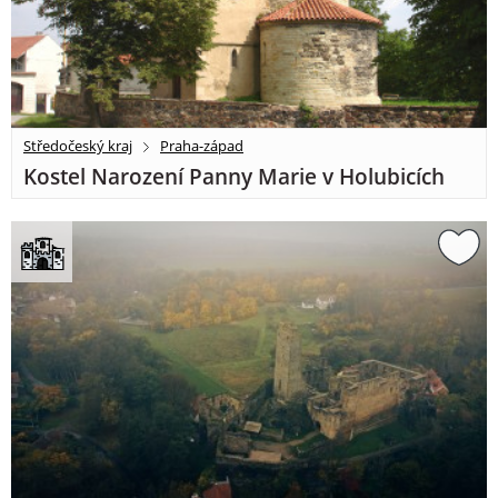
Středočeský kraj
Praha-západ
Kostel Narození Panny Marie v Holubicích