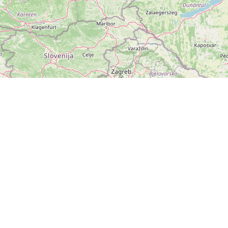
ZOBRAZIT
VELKOU MAPU
Leaflet
|
©
OpenStreetMap
přispěvatelé