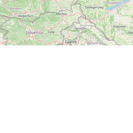
ZOBRAZIT
VELKOU MAPU
Leaflet
|
©
OpenStreetMap
přispěvatelé