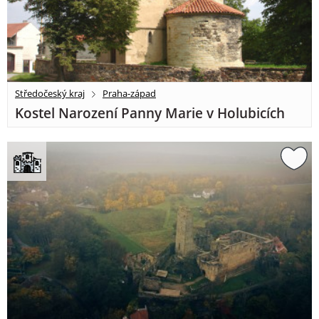
Středočeský kraj
Praha-západ
Kostel Narození Panny Marie v Holubicích