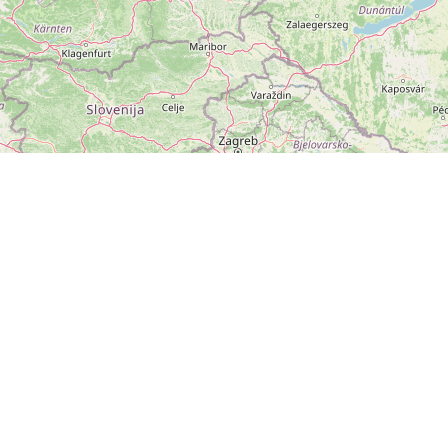
ZOBRAZIT
VELKOU MAPU
Leaflet
|
©
OpenStreetMap
přispěvatelé