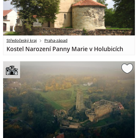
Středočeský kraj
Praha-západ
Kostel Narození Panny Marie v Holubicích