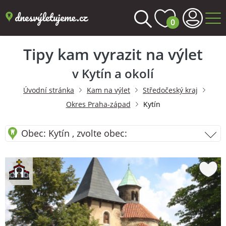
0
Tipy kam vyrazit na výlet
v Kytín a okolí
Úvodní stránka
Kam na výlet
Středočeský kraj
Okres Praha-západ
Kytín
Obec: Kytín , zvolte obec: