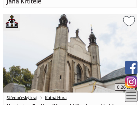
Jana Křtitele
0.26 km
Středočeský kraj
Kutná Hora
Kostnice Sedlec (Kostel Všech svatých)