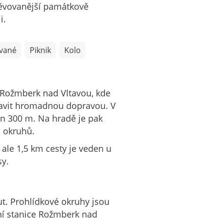
vštěvovanější památkově
i.
vané
Piknik
Kolo
 Rožmberk nad Vltavou, kde
avit hromadnou dopravou. V
en 300 m. Na hradě je pak
h okruhů.
 ale 1,5 km cesty je veden u
sy.
t. Prohlídkové okruhy jsou
ní stanice Rožmberk nad