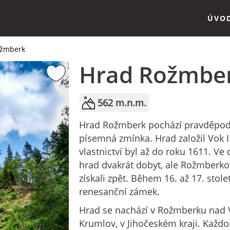
ÚVO
ožmberk
Hrad Rožmbe
562 m.n.m.
Hrad Rožmberk pochází pravděpodo
písemná zmínka. Hrad založil Vok I
vlastnictví byl až do roku 1611. Ve 
hrad dvakrát dobyt, ale Rožmberko
získali zpět. Během 16. až 17. stol
renesanční zámek.
Hrad se nachází v Rožmberku nad V
Krumlov, v Jihočeském kraji. Každ