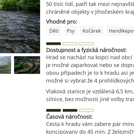
50 tisíc lidí, patří tak mezi nejna
chráněné objekty v Jihočeském kraj
Vhodné pro:
Děti
Psy
Kočárek
Hendikepo
Dostupnost a fyzická náročnost:
Hrad se nachází na kopci nad obcí
je možné zaparkovat nebo se dopr
obou případech je to k hradu asi j
možné si vybrat že 4 prohlídkovýc
Vlaková stanice je vzdálená 6,5 km,
silnice, bez možnosti jiné volby tra
Časová náročnost:
Cesta k hradu vám zabere pár minu
koncipovany do 45 min. Z železnič