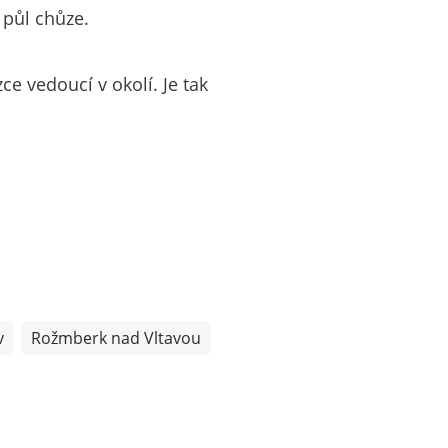
 půl chůze.
e vedoucí v okolí. Je tak
v
Rožmberk nad Vltavou