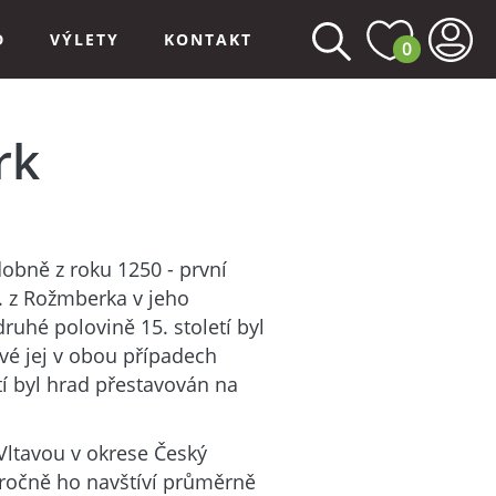
D
VÝLETY
KONTAKT
0
rk
bně z roku 1250 - první
. z Rožmberka v jeho
druhé polovině 15. století byl
vé jej v obou případech
etí byl hrad přestavován na
ltavou v okrese Český
oročně ho navštíví průměrně