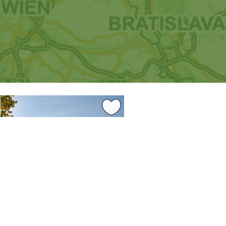
0.48 km
 kraj
Zlín
v mrakodrap 21 ve Zlíně