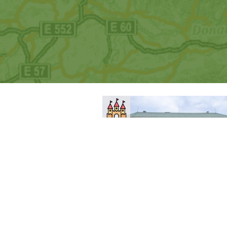
Zlínský kraj
Zlín
Zámek Zlín