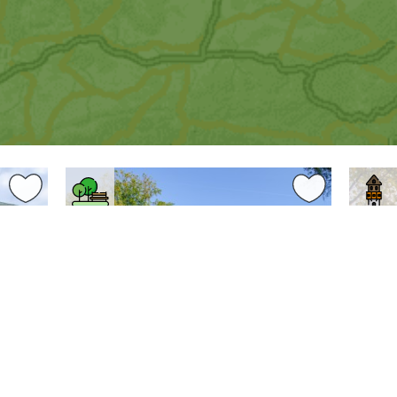
0 km
0.18 km
Zlínský kraj
Zlín
Zlínský
Park Komenského ve Zlíně
Baťů