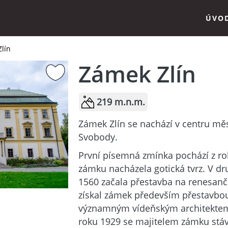
ÚVO
lín
Zámek Zlín
219 m.n.m.
Zámek Zlín se nachází v centru mě
Svobody.
První písemná zmínka pochází z ro
zámku nacházela gotická tvrz. V dr
1560 začala přestavba na renesan
získal zámek především přestavbou
významným vídeňským architekte
roku 1929 se majitelem zámku stává