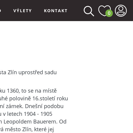
D
VÝLETY
KONTAKT
0
sta Zlín uprostřed sadu
ku 1360, to se na místě
uhé polovině 16.století roku
ční zámek. Dnešní podobu
 v letech 1904 - 1905
m Leopoldem Bauerem. Od
 město Zlín, které jej