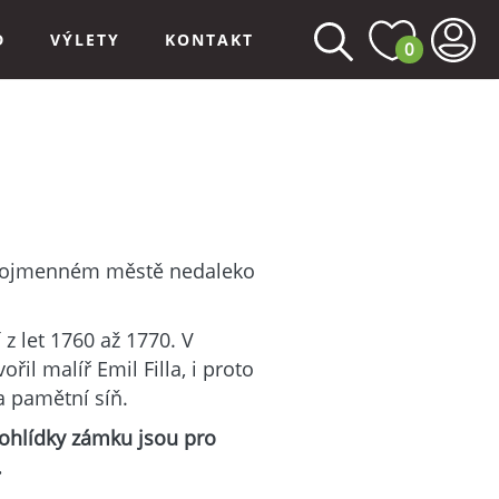
D
VÝLETY
KONTAKT
0
jnojmenném městě nedaleko
 let 1760 až 1770. V
ořil malíř Emil Filla, i proto
a pamětní síň.
rohlídky zámku jsou pro
.