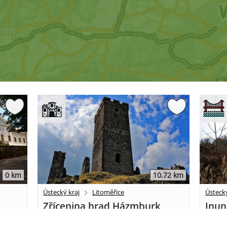
0 km
10.72 km
Ústecký kraj
Litoměřice
Ústecký
Zřícenina hrad Házmburk
Inun