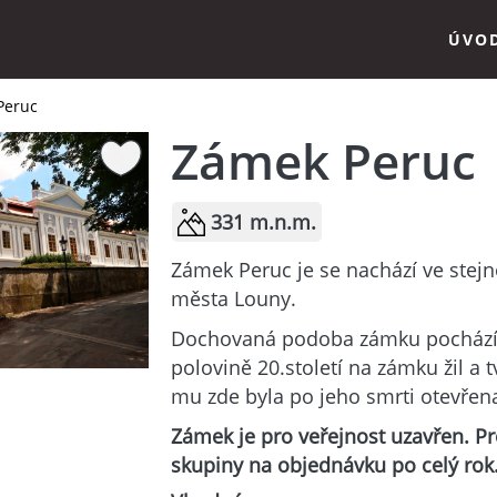
ÚVO
Peruc
Zámek Peruc
331 m.n.m.
Zámek Peruc je se nachází ve ste
města Louny.
Dochovaná podoba zámku pochází z
polovině 20.století na zámku žil a tv
mu zde byla po jeho smrti otevřen
Zámek je pro veřejnost uzavřen. P
skupiny na objednávku po celý rok