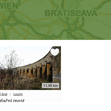
11.99 km
 kraj
Louny
dační most