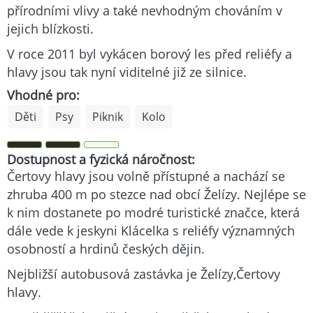
přírodními vlivy a také nevhodným chováním v
jejich blízkosti.
V roce 2011 byl vykácen borový les před reliéfy a
hlavy jsou tak nyní viditelné již ze silnice.
Vhodné pro:
Děti
Psy
Piknik
Kolo
Dostupnost a fyzická náročnost:
Čertovy hlavy jsou volně přístupné a nachází se
zhruba 400 m po stezce nad obcí Želízy. Nejlépe se
k nim dostanete po modré turistické značce, která
dále vede k jeskyni Klácelka s reliéfy významných
osobností a hrdinů českých dějin.
Nejbližší autobusová zastávka je Želízy,Čertovy
hlavy.