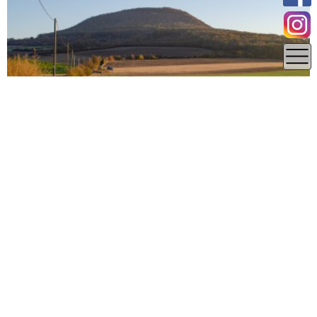
12.88 km
Ústecký kraj
Litoměřice
Hora Říp