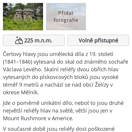
Přidat
fotografie
225 m.n.m.
Volně přístupné
Čertovy hlavy jsou umělecká díla z 19. století
(1841–1846) vytesaná do skal od známého sochaře
Václava Levého. Skalní reliéfy dvou obřích hlav
vytesaných do pískovcových bloků jsou vysoké
téměř 9 metrů a nachází se nad obcí Želízy v
okrese Mělník.
Jde o poměrně unikátní dílo, neboť to jsou druhé
největší reliéfy hlav na světě, větší jsou jen v
Mount Rushmore v Americe.
V současné době jsou reliéfy dost poškozené