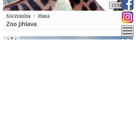
27.18 km
Kraj Vysočina
Jihlava
Zoo Jihlava
28.33 km
Středočeský kraj
Kutná Hora
Zámek Zruč nad Sázavou