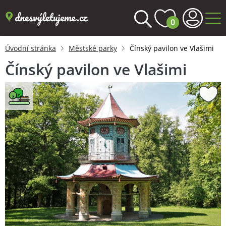
0
Úvodní stránka
Městské parky
Čínský pavilon ve Vlašimi
Čínský pavilon ve Vlašimi