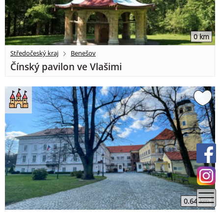
0 km
Středočeský kraj
Benešov
Čínský pavilon ve Vlašimi
0.64 km
Středočeský kraj
Benešov