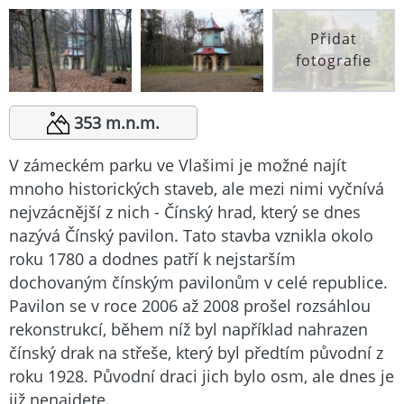
Přidat
fotografie
353 m.n.m.
V zámeckém parku ve Vlašimi je možné najít
mnoho historických staveb, ale mezi nimi vyčnívá
nejvzácnější z nich - Čínský hrad, který se dnes
nazývá Čínský pavilon. Tato stavba vznikla okolo
roku 1780 a dodnes patří k nejstarším
dochovaným čínským pavilonům v celé republice.
Pavilon se v roce 2006 až 2008 prošel rozsáhlou
rekonstrukcí, během níž byl například nahrazen
čínský drak na střeše, který byl předtím původní z
roku 1928. Původní draci jich bylo osm, ale dnes je
již nenajdete.