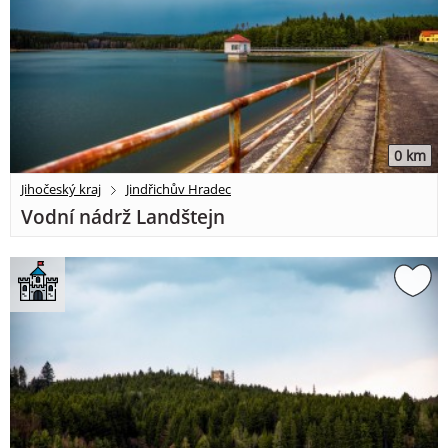
0 km
Jihočeský kraj
Jindřichův Hradec
Vodní nádrž Landštejn