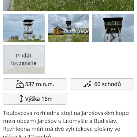
Přidat
fotografie
537 m.n.m.
60 schodů
Výška 16m
Toulovcova rozhledna stojí na Jarošovském kopci
mezi obcemi Jarošov u Litomyšle a Budislav.
Rozhledna měří má dvě vyhlídkové plošiny ve
výšce 6 a 12 metrů.