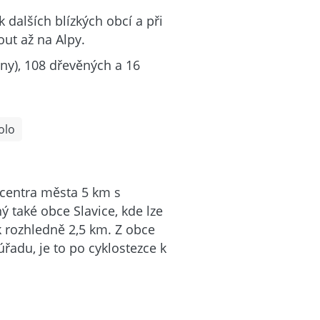
k dalších blízkých obcí a při
ut až na Alpy.
ny), 108 dřevěných a 16
olo
z centra města 5 km s
 také obce Slavice, kde lze
 k rozhledně 2,5 km. Z obce
adu, je to po cyklostezce k