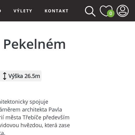
D
VÝLETY
KONTAKT
0
 Pekelném
Výška 26.5m
tektonicky spojuje
 záměrem architekta Pavla
orií města Třebíče především
avidovou hvězdou, která zase
ta.