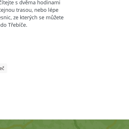
očítejte s dvěma hodinami
tejnou trasou, nebo lépe
esnic, ze kterých se můžete
do Třebíče.
eč