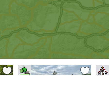
.14 km
3.39 km