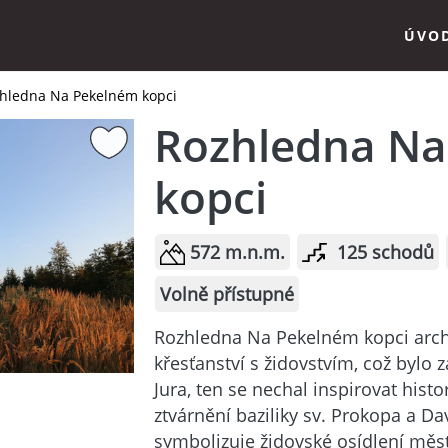
ÚVO
hledna Na Pekelném kopci
Rozhledna Na
kopci
572 m.n.m.
125 schodů
Volně přístupné
Rozhledna Na Pekelném kopci archi
křesťanství s židovstvím, což bylo
Jura, ten se nechal inspirovat hist
ztvárnění baziliky sv. Prokopa a D
symbolizuje židovské osídlení měs