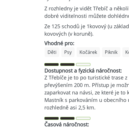
Z rozhledny je vidět Třebíč a několi
dobré viditelnosti můžete dohlédno
Ze 125 schodů je 1kovový (u základ
kovových (v koruně).
Vhodné pro:
Děti
Psy
Kočárek
Piknik
K
Dostupnost a fyzická náročnost:
Z Třebíče je to po turistické trase 
převýšením 200 m. Přístup je možný
zaparkovat na návsi, ze které je to
Mastník s parkováním u obecního úř
rozhledně asi 2,5 km.
Časová náročnost: