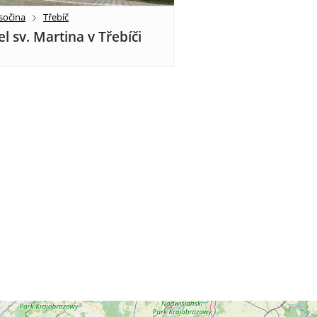
sočina
Třebíč
el sv. Martina v Třebíči