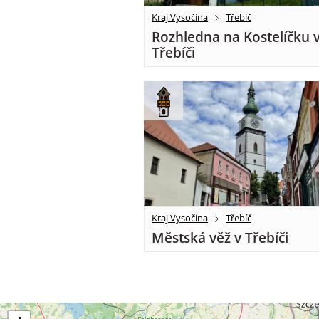
Kraj Vysočina
Třebíč
Rozhledna na Kostelíčku 
Třebíči
Kraj Vysočina
Třebíč
Městská věž v Třebíči