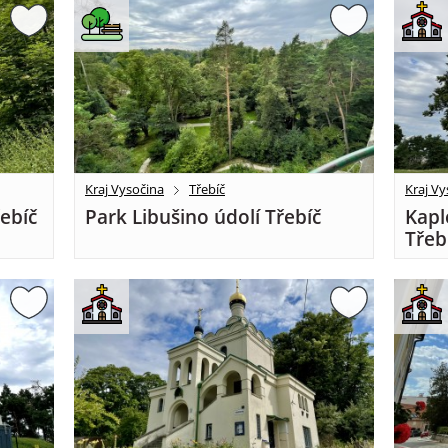
Kraj Vysočina
Třebíč
Kraj Vy
řebíč
Park Libušino údolí Třebíč
Kapl
Třeb