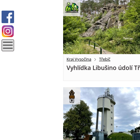
Kraj Vysočina
Třebíč
Vyhlídka Libušino údolí T