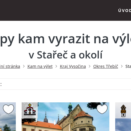
ÚVO
ipy kam vyrazit na výl
v Stařeč a okolí
ní stránka
Kam na výlet
Kraj Vysočina
Okres Třebíč
St
: