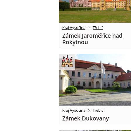
Kraj Vysočina
Třebíč
Zámek Jaroměřice nad
Rokytnou
Kraj Vysočina
Třebíč
Zámek Dukovany