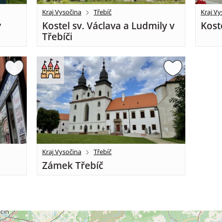
Kraj Vysočina
Třebíč
Kraj Vy
v
Kostel sv. Václava a Ludmily v
Kost
Třebíči
Kraj Vysočina
Třebíč
Zámek Třebíč