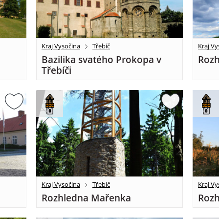
Kraj Vysočina
Třebíč
Kraj Vy
Bazilika svatého Prokopa v
Rozh
Třebíči
Kraj Vysočina
Třebíč
Kraj Vy
Rozhledna Mařenka
Rozh