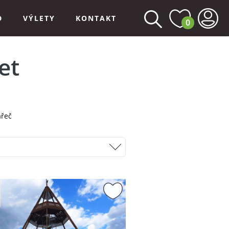
D
VÝLETY
KONTAKT
0
et
ařeč