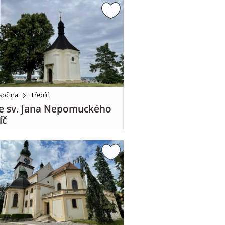
sočina
Třebíč
e sv. Jana Nepomuckého
íč