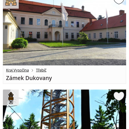
Kraj Vysočina
Třebíč
Zámek Dukovany