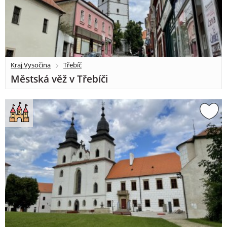
Kraj Vysočina
Třebíč
Městská věž v Třebíči