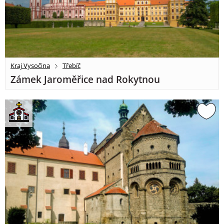
Kraj Vysočina
Třebíč
Zámek Jaroměřice nad Rokytnou