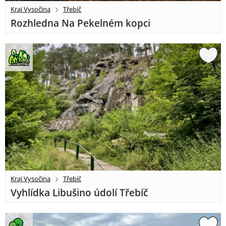
Kraj Vysočina
Třebíč
Rozhledna Na Pekelném kopci
Kraj Vysočina
Třebíč
Vyhlídka Libušino údolí Třebíč