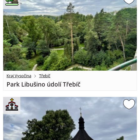
Kraj Vysočina
Třebíč
Park Libušino údolí Třebíč