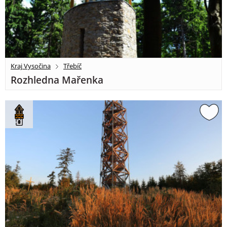
Kraj Vysočina
Třebíč
Rozhledna Mařenka