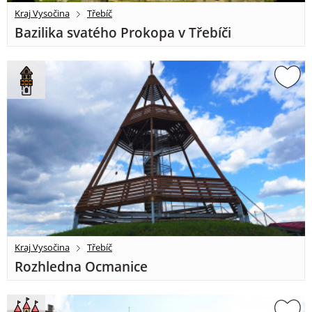
Kraj Vysočina
Třebíč
Bazilika svatého Prokopa v Třebíči
Kraj Vysočina
Třebíč
Rozhledna Ocmanice