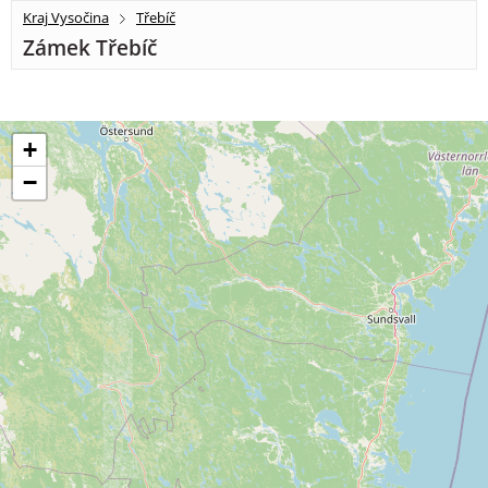
Kraj Vysočina
Třebíč
Zámek Třebíč
+
−