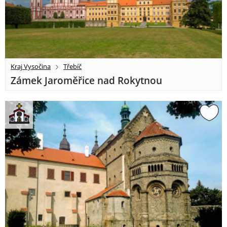
Kraj Vysočina
Třebíč
Zámek Jaroměřice nad Rokytnou