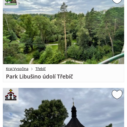
Kraj Vysočina
Třebíč
Park Libušino údolí Třebíč