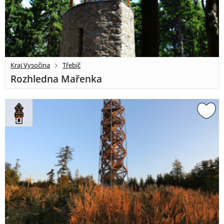
Kraj Vysočina
Třebíč
Rozhledna Mařenka