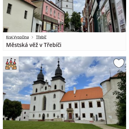
Kraj Vysočina
Třebíč
Městská věž v Třebíči