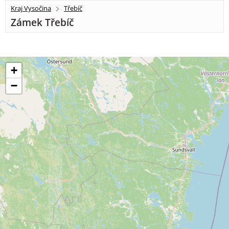
Kraj Vysočina
Třebíč
Zámek Třebíč
+
−