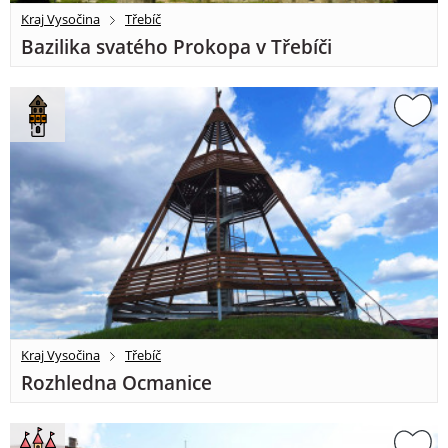
Kraj Vysočina
Třebíč
Bazilika svatého Prokopa v Třebíči
Kraj Vysočina
Třebíč
Rozhledna Ocmanice