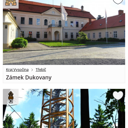
Kraj Vysočina
Třebíč
Zámek Dukovany