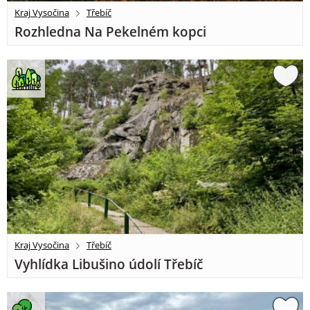
Kraj Vysočina
Třebíč
Rozhledna Na Pekelném kopci
Kraj Vysočina
Třebíč
Vyhlídka Libušino údolí Třebíč