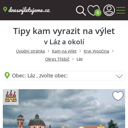
0
Tipy kam vyrazit na výlet
v Láz a okolí
Úvodní stránka
Kam na výlet
Kraj Vysočina
Okres Třebíč
Láz
Obec: Láz , zvolte obec: