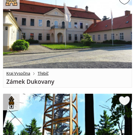
Kraj Vysočina
Třebíč
Zámek Dukovany