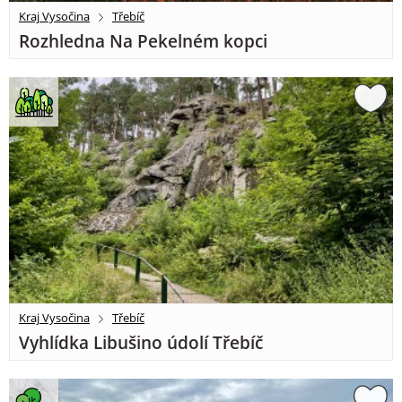
Kraj Vysočina
Třebíč
Rozhledna Na Pekelném kopci
Kraj Vysočina
Třebíč
Vyhlídka Libušino údolí Třebíč