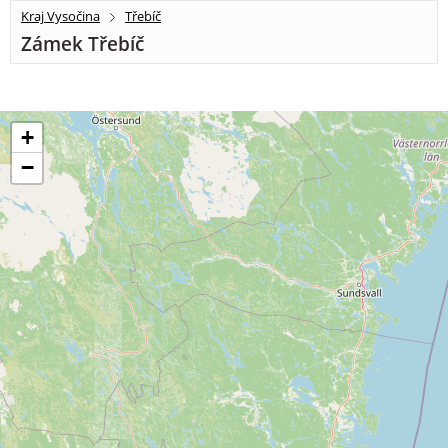
Kraj Vysočina
Třebíč
Zámek Třebíč
+
−