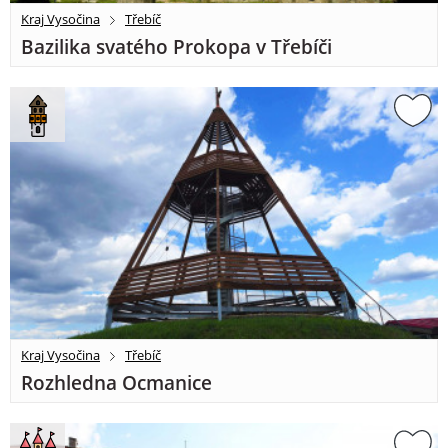
Kraj Vysočina
Třebíč
Bazilika svatého Prokopa v Třebíči
Kraj Vysočina
Třebíč
Rozhledna Ocmanice