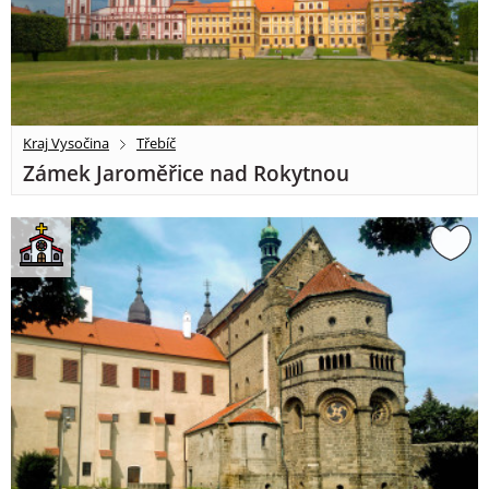
Kraj Vysočina
Třebíč
Zámek Jaroměřice nad Rokytnou