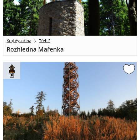
Kraj Vysočina
Třebíč
Rozhledna Mařenka