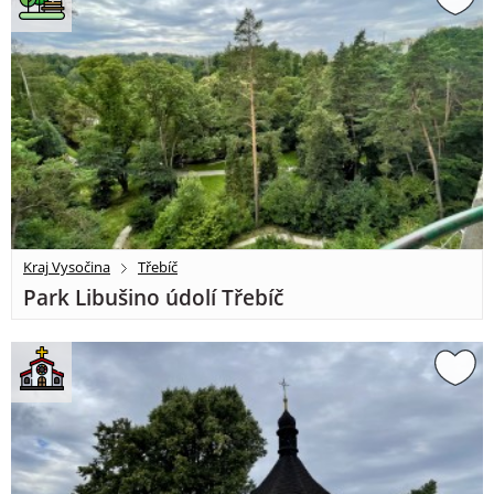
Kraj Vysočina
Třebíč
Park Libušino údolí Třebíč