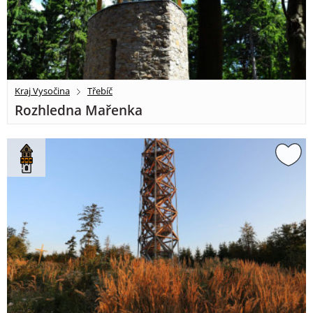
Kraj Vysočina
Třebíč
Rozhledna Mařenka