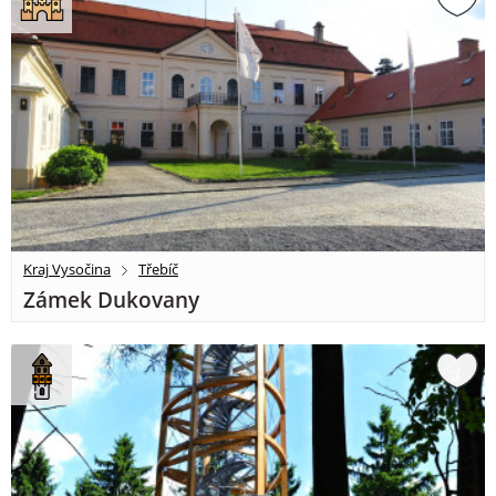
Kraj Vysočina
Třebíč
Zámek Dukovany