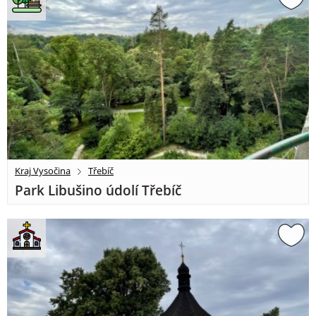
Kraj Vysočina
Třebíč
Park Libušino údolí Třebíč