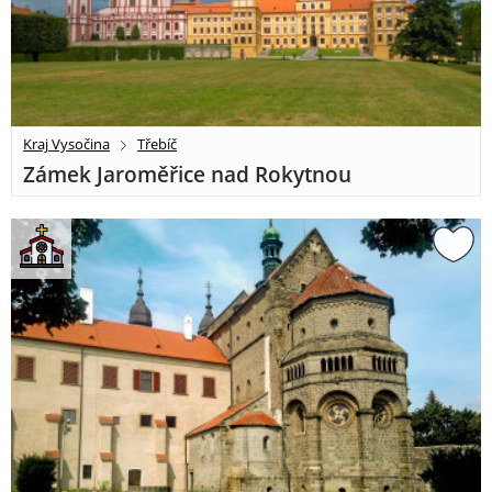
Kraj Vysočina
Třebíč
Zámek Jaroměřice nad Rokytnou