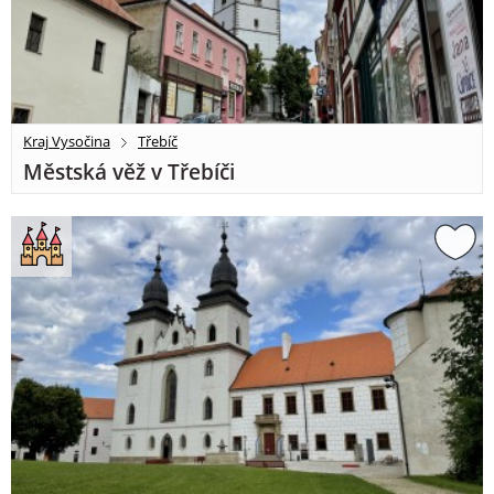
Kraj Vysočina
Třebíč
Městská věž v Třebíči