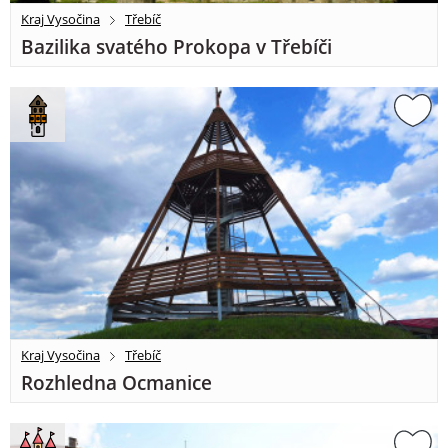
Kraj Vysočina
Třebíč
Bazilika svatého Prokopa v Třebíči
Kraj Vysočina
Třebíč
Rozhledna Ocmanice