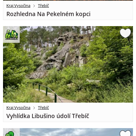
Kraj Vysočina
Třebíč
Rozhledna Na Pekelném kopci
Kraj Vysočina
Třebíč
Vyhlídka Libušino údolí Třebíč