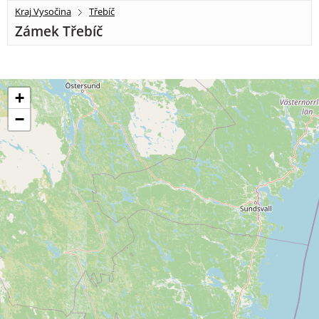
Kraj Vysočina
Třebíč
Zámek Třebíč
+
−